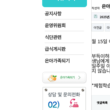
은아
작성자
공지사항
2025
운영위원회
이전글
다
식단관련
월 15일
급식게시판
부득이하
은아가족되기
생님에게
일주일 
지 않습
*체험학
댓글목록